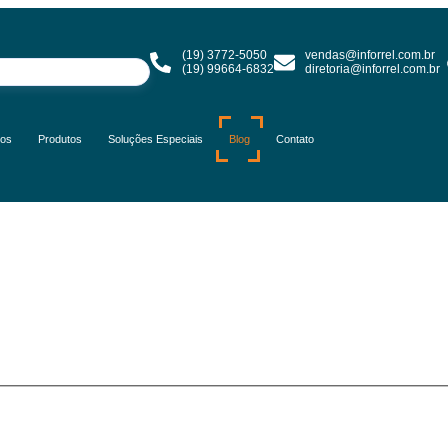
(19) 3772-5050
vendas@inforrel.com.br
(19) 99664-6832
diretoria@inforrel.com.br
ços
Produtos
Soluções Especiais
Blog
Contato