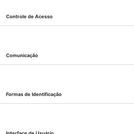
Controle de Acesso
Quantidade de Usuários:
Capacidade para mais d
Regras de Acesso:
Regras de liberação conforme 
Registros de Acesso:
Capacidade para mais de 20
Comunicação
Ethernet:
1 porta Ethernet 10/100Mbps nativa
RS-485:
1 porta RS-485 nativa com terminação d
RS-232:
1 porta RS-232 nativa
Formas de Identificação
Relé de Saída:
1 relé de até 30VAC / 5A
Saída Wiegand:
1 saída nativa
Entradas adicionais:
Entradas de Trigger e Sensor
Leitor UHF:
Distância de leitura de até 15m, a depender
Interface de Usuário