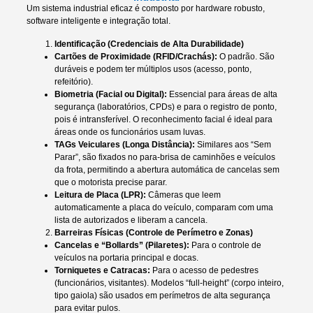
Um sistema industrial eficaz é composto por hardware robusto,
software inteligente e integração total.
Identificação (Credenciais de Alta Durabilidade)
Cartões de Proximidade (RFID/Crachás):
O padrão. São
duráveis e podem ter múltiplos usos (acesso, ponto,
refeitório).
Biometria (Facial ou Digital):
Essencial para áreas de alta
segurança (laboratórios, CPDs) e para o registro de ponto,
pois é intransferível. O reconhecimento facial é ideal para
áreas onde os funcionários usam luvas.
TAGs Veiculares (Longa Distância):
Similares aos “Sem
Parar”, são fixados no para-brisa de caminhões e veículos
da frota, permitindo a abertura automática de cancelas sem
que o motorista precise parar.
Leitura de Placa (LPR):
Câmeras que leem
automaticamente a placa do veículo, comparam com uma
lista de autorizados e liberam a cancela.
Barreiras Físicas (Controle de Perímetro e Zonas)
Cancelas e “Bollards” (Pilaretes):
Para o controle de
veículos na portaria principal e docas.
Torniquetes e Catracas:
Para o acesso de pedestres
(funcionários, visitantes). Modelos “full-height” (corpo inteiro,
tipo gaiola) são usados em perímetros de alta segurança
para evitar pulos.