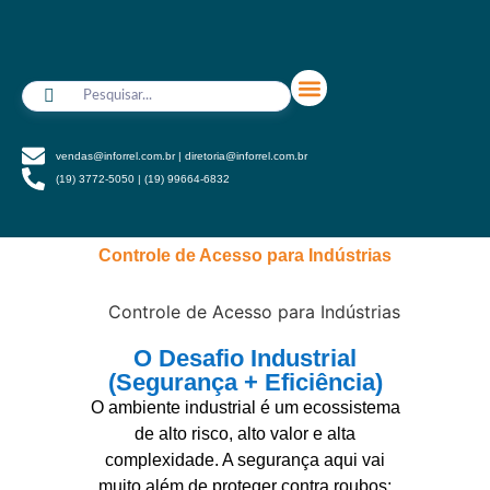
vendas@inforrel.com.br | diretoria@inforrel.com.br
(19) 3772-5050 | (19) 99664-6832
Quem somos
Nossos Serviços
Soluções Especiais
Controle de Acesso para Indústrias
O Desafio Industrial
(Segurança + Eficiência)
O ambiente industrial é um ecossistema
de alto risco, alto valor e alta
complexidade. A segurança aqui vai
muito além de proteger contra roubos;