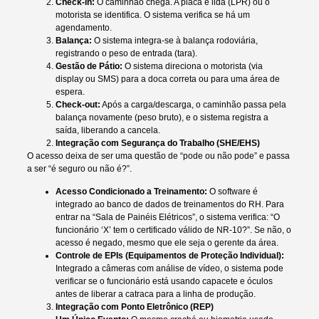
Check-in:
O caminhão chega. A placa é lida (LPR) ou o
motorista se identifica. O sistema verifica se há um
agendamento.
Balança:
O sistema integra-se à balança rodoviária,
registrando o peso de entrada (tara).
Gestão de Pátio:
O sistema direciona o motorista (via
display ou SMS) para a doca correta ou para uma área de
espera.
Check-out:
Após a carga/descarga, o caminhão passa pela
balança novamente (peso bruto), e o sistema registra a
saída, liberando a cancela.
Integração com Segurança do Trabalho (SHE/EHS)
O acesso deixa de ser uma questão de “pode ou não pode” e passa
a ser “é seguro ou não é?”.
Acesso Condicionado a Treinamento:
O software é
integrado ao banco de dados de treinamentos do RH. Para
entrar na “Sala de Painéis Elétricos”, o sistema verifica: “O
funcionário ‘X’ tem o certificado válido de NR-10?”. Se não, o
acesso é negado, mesmo que ele seja o gerente da área.
Controle de EPIs (Equipamentos de Proteção Individual):
Integrado a câmeras com análise de vídeo, o sistema pode
verificar se o funcionário está usando capacete e óculos
antes de liberar a catraca para a linha de produção.
Integração com Ponto Eletrônico (REP)