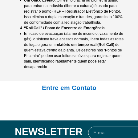
Um Único Evento:
O mesmo crachá ou biometria usado
para entrar na indústria (liberar a catraca) é usado para
registrar o ponto (REP – Registrador Eletrônico de Ponto).
Isso elimina a dupla marcação e fraudes, garantindo 100%
de conformidade com a legislação trabalhista.
“Roll Call” / Ponto de Encontro de Emergência
Em caso de evacuação (alarme de incêndio, vazamento de
gás), o sistema trava acessos normais, libera todas as rotas
de fuga e gera um
relatório em tempo real (Roll Call)
de
quem estava
dentro
da planta. Os gestores nos “Pontos de
Encontro” podem usar leitores móveis para registrar quem
saiu, identificando rapidamente quem pode estar
desaparecido.
Entre em Contato
NEWSLETTER