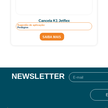
Cancela K1 Jetflex
Sugestão de aplicação:
Pedágios
SAIBA MAIS
NEWSLETTER
E