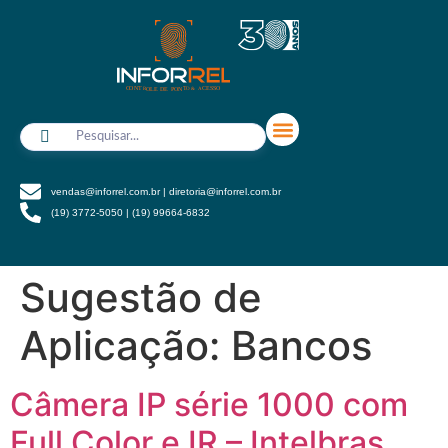
vendas@inforrel.com.br | diretoria@inforrel.com.br
(19) 3772-5050 | (19) 99664-6832
Quem somos
Nossos Serviços
Soluções Especiais
Sugestão de
Aplicação:
Bancos
Câmera IP série 1000 com
Full Color e IR – Intelbras